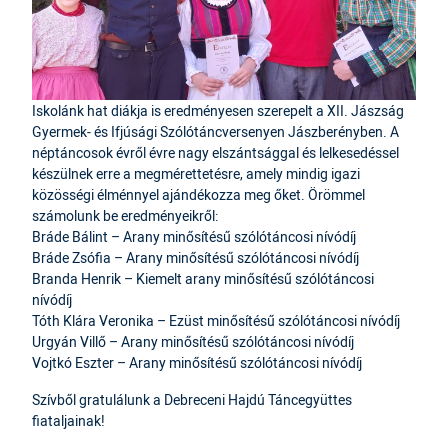
Iskolánk hat diákja is eredményesen szerepelt a XII. Jászság
Gyermek- és Ifjúsági Szólótáncversenyen Jászberényben. A
néptáncosok évről évre nagy elszántsággal és lelkesedéssel
készülnek erre a megmérettetésre, amely mindig igazi
közösségi élménnyel ajándékozza meg őket. Örömmel
számolunk be eredményeikről:
Bráde Bálint – Arany minősítésű szólótáncosi nívódíj
Bráde Zsófia – Arany minősítésű szólótáncosi nívódíj
Branda Henrik – Kiemelt arany minősítésű szólótáncosi
nívódíj
Tóth Klára Veronika – Ezüst minősítésű szólótáncosi nívódíj
Urgyán Villő – Arany minősítésű szólótáncosi nívódíj
Vojtkó Eszter – Arany minősítésű szólótáncosi nívódíj
Szívből gratulálunk a Debreceni Hajdú Táncegyüttes
fiataljainak!