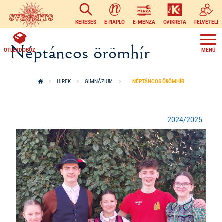
Ugrás a tartalomra
KERESÉS
E-NAPLÓ
E-MENZA
OVIKRÉTA
FELVÉTELI
Néptáncos örömhír
ÖTLETDOBOZ
HÍREK
GIMNÁZIUM
NÉPTÁNCOS ÖRÖMHÍR
2024/2025