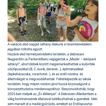
A vakáció első napjait néhány diákunk a teremtésvédelem
jegyében töltötte együtt.
Hazánk első természetvédelmi területén, a debreceni
Nagyerdőn (a Parkerdőben) végigjárták a „Madár – lakópark
sétányt”, ahol többek között megismerkedhettek a különféle
odútípusokkal (B, C, kuvik, denevér…), építményekkel
(lepkeházacska, rovarhotel…), és az erdő növény- és
állattvilágát is megcsodálhatták. Feltérképezték az iskola
területén, hogy milyen módon járul hozzá közösségünk a
környezettudatos mindennapokhoz. Beazonosították, hogy
2025-ben melyek az „Év élőlényei”. A Debreceni Állatkertben a
világ kontinenseinek állataival találkozhattak a gyerekek. Idén
sem maradt el a madárgyűrűzés, amelyet az Erdőspusztai