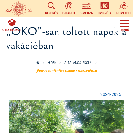
Ugrás a tartalomra
KERESÉS
E-NAPLÓ
E-MENZA
OVIKRÉTA
FELVÉTELI
„ÖKO”-san töltött napok a
ÖTLETDOBOZ
vakációban
HÍREK
ÁLTALÁNOS ISKOLA
„ÖKO”-SAN TÖLTÖTT NAPOK A VAKÁCIÓBAN
2024/2025