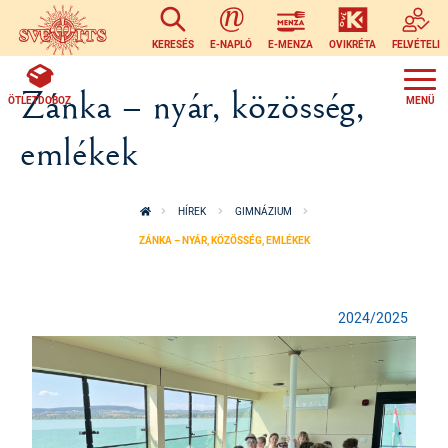
Ugrás a tartalomra
KERESÉS
E-NAPLÓ
E-MENZA
OVIKRÉTA
FELVÉTELI
Zánka – nyár, közösség,
ÖTLETDOBOZ
emlékek
HÍREK
GIMNÁZIUM
ZÁNKA – NYÁR, KÖZÖSSÉG, EMLÉKEK
2024/2025