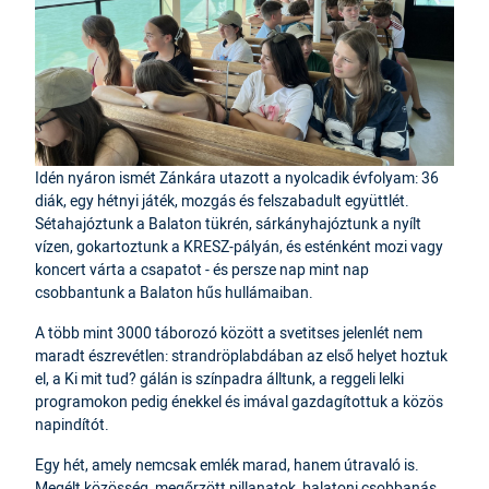
Idén nyáron ismét Zánkára utazott a nyolcadik évfolyam: 36
diák, egy hétnyi játék, mozgás és felszabadult együttlét.
Sétahajóztunk a Balaton tükrén, sárkányhajóztunk a nyílt
vízen, gokartoztunk a KRESZ-pályán, és esténként mozi vagy
koncert várta a csapatot - és persze nap mint nap
csobbantunk a Balaton hűs hullámaiban.
A több mint 3000 táborozó között a svetitses jelenlét nem
maradt észrevétlen: strandröplabdában az első helyet hoztuk
el, a Ki mit tud? gálán is színpadra álltunk, a reggeli lelki
programokon pedig énekkel és imával gazdagítottuk a közös
napindítót.
Egy hét, amely nemcsak emlék marad, hanem útravaló is.
Megélt közösség, megőrzött pillanatok, balatoni csobbanás.