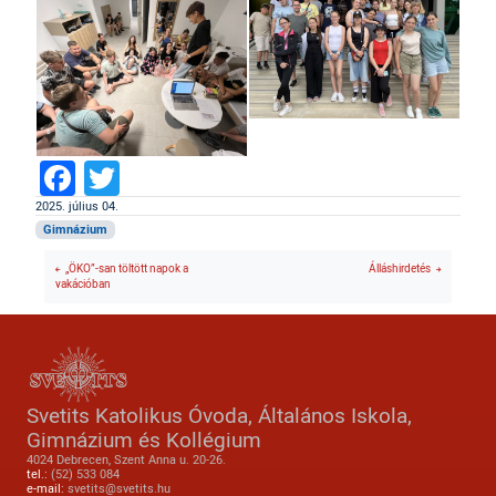
Facebook
Twitter
2025. július 04.
Gimnázium
„ÖKO”-san töltött napok a
Álláshirdetés
vakációban
Svetits Katolikus Óvoda, Általános Iskola,
Gimnázium és Kollégium
4024 Debrecen, Szent Anna u. 20-26.
tel.:
(52) 533 084
e-mail:
svetits@svetits.hu