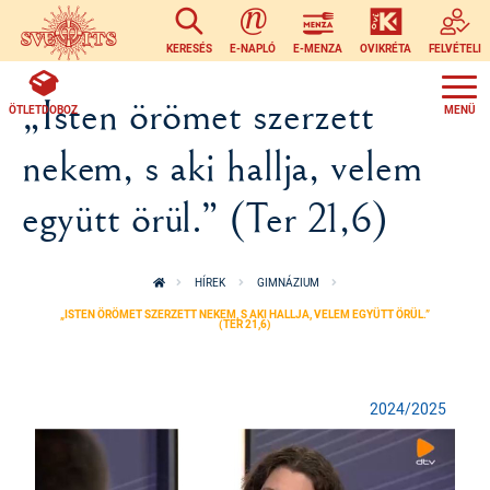
Ugrás a tartalomra
KERESÉS
E-NAPLÓ
E-MENZA
OVIKRÉTA
FELVÉTELI
„Isten örömet szerzett
ÖTLETDOBOZ
nekem, s aki hallja, velem
együtt örül.” (Ter 21,6)
HÍREK
GIMNÁZIUM
„ISTEN ÖRÖMET SZERZETT NEKEM, S AKI HALLJA, VELEM EGYÜTT ÖRÜL.”
(TER 21,6)
2024/2025