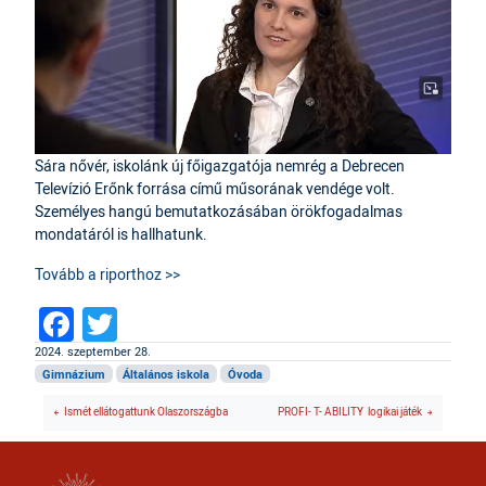
Sára nővér, iskolánk új főigazgatója nemrég a Debrecen
Televízió Erőnk forrása című műsorának vendége volt.
Személyes hangú bemutatkozásában örökfogadalmas
mondatáról is hallhatunk.
Tovább a riporthoz >>
Facebook
Twitter
2024. szeptember 28.
Gimnázium
Általános iskola
Óvoda
Ismét ellátogattunk Olaszországba
PROFI- T- ABILITY logikai játék