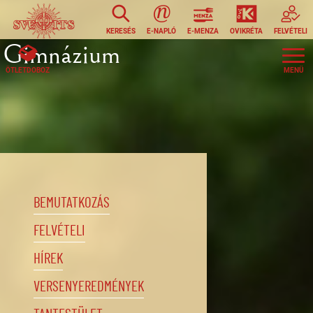
Ugrás a tartalomra
KERESÉS
E-NAPLÓ
E-MENZA
OVIKRÉTA
FELVÉTELI
Gimnázium
ÖTLETDOBOZ
BEMUTATKOZÁS
FELVÉTELI
HÍREK
VERSENYEREDMÉNYEK