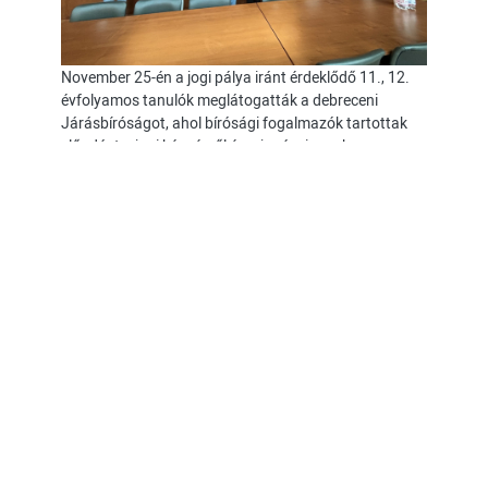
November 25-én a jogi pálya iránt érdeklődő 11., 12.
évfolyamos tanulók meglátogatták a debreceni
Járásbíróságot, ahol bírósági fogalmazók tartottak
előadást a jogi képzésről és a jogászi munka
területeiről. Megtekinthettük a dísztárgyalót, a
bíróságtörténeti kiállítást, a gyermekmeghallgatót, a
könyvtárat és az elnöki irodát. Felmerülő kérdéseinkre
szakszerű és őszinte válaszokat kaptunk, így mindenki
tisztázhatta pályaválasztással kapcsolatos
dilemmáit.
"Színház az egész világ!" -
2024/11/29
Még egy csillaghajó fedélzete