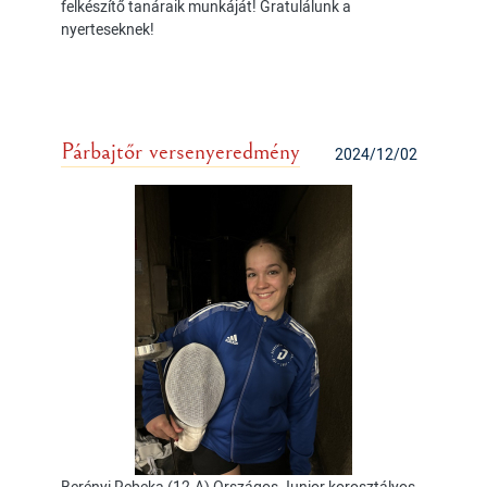
felkészítő tanáraik munkáját! Gratulálunk a
nyerteseknek!
Párbajtőr versenyeredmény
2024/12/02
Berényi Rebeka (12.A) Országos Junior korosztályos