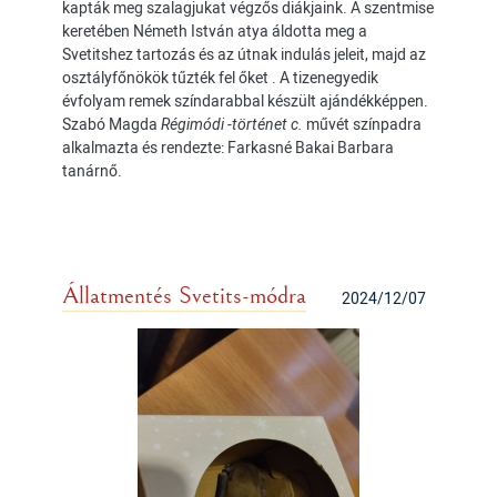
kapták meg szalagjukat végzős diákjaink. A szentmise
keretében Németh István atya áldotta meg a
Svetitshez tartozás és az útnak indulás jeleit, majd az
osztályfőnökök tűzték fel őket . A tizenegyedik
évfolyam remek színdarabbal készült ajándékképpen.
Szabó Magda
Régimódi -történet c.
művét színpadra
alkalmazta és rendezte: Farkasné Bakai Barbara
tanárnő.
Állatmentés Svetits-módra
2024/12/07