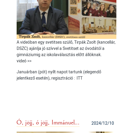
A videóban egy svetitses szülő, Tirpák Zsolt (kancellár,
DSZC) ajánlja jó szívvel a Svetitset az óvodától a
gimnáziumig az iskolaválasztás előtt állóknak.
videó >>
Januárban (pót) nyílt napot tartunk (elegendő
jelentkező esetén), regisztráció :
ITT
Ó, jöjj, ó jöjj, Immánuel...
2024/12/10