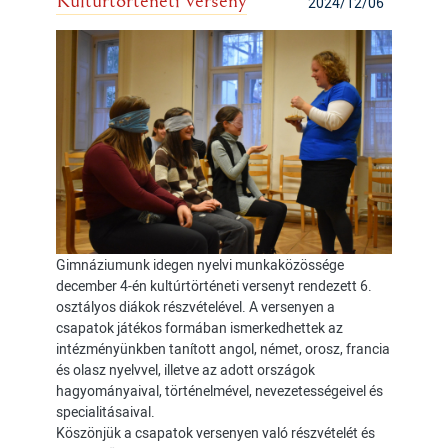
Kultúrtörténeti verseny
2024/12/06
Gimnáziumunk idegen nyelvi munkaközössége
december 4-én kultúrtörténeti versenyt rendezett 6.
osztályos diákok részvételével. A versenyen a
csapatok játékos formában ismerkedhettek az
intézményünkben tanított angol, német, orosz, francia
és olasz nyelvvel, illetve az adott országok
hagyományaival, történelmével, nevezetességeivel és
specialitásaival.
Köszönjük a csapatok versenyen való részvételét és