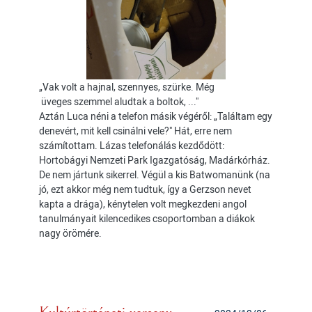
„Vak volt a hajnal, szennyes, szürke. Még
üveges szemmel aludtak a boltok, ..."
Aztán Luca néni a telefon másik végéről: „Találtam egy
denevért, mit kell csinálni vele?" Hát, erre nem
számítottam. Lázas telefonálás kezdődött:
Hortobágyi Nemzeti Park Igazgatóság, Madárkórház.
De nem jártunk sikerrel. Végül a kis Batwomanünk (na
jó, ezt akkor még nem tudtuk, így a Gerzson nevet
kapta a drága), kénytelen volt megkezdeni angol
tanulmányait kilencedikes csoportomban a diákok
nagy örömére.