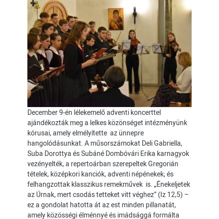
December 9-én lélekemelő adventi koncerttel
ajándékozták meg a lelkes közönséget intézményünk
kórusai, amely elmélyítette az ünnepre
hangolódásunkat. A műsorszámokat Deli Gabriella,
Suba Dorottya és Subáné Dombóvári Erika karnagyok
vezényelték, a repertoárban szerepeltek Gregorián
tételek, középkori kanciók, adventi népénekek; és
felhangzottak klasszikus remekművek is. „Énekeljetek
az Úrnak, mert csodás tetteket vitt véghez” (Iz 12,5) –
ez a gondolat hatotta át az est minden pillanatát,
amely közösségi élménnyé és imádsággá formálta