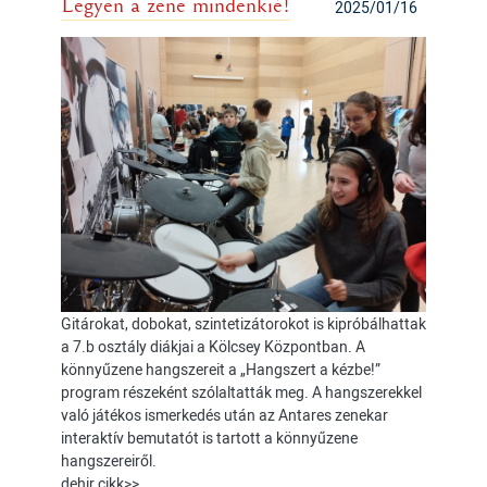
Legyen a zene mindenkié!
2025/01/16
Gitárokat, dobokat, szintetizátorokot is kipróbálhattak
a 7.b osztály diákjai a Kölcsey Központban. A
könnyűzene hangszereit a „Hangszert a kézbe!”
program részeként szólaltatták meg. A hangszerekkel
való játékos ismerkedés után az Antares zenekar
interaktív bemutatót is tartott a könnyűzene
hangszereiről.
dehir cikk>>