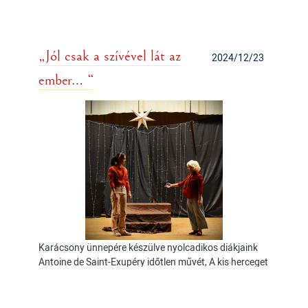
„Jól csak a szívével lát az
2024/12/23
ember… “
Karácsony ünnepére készülve nyolcadikos diákjaink
Antoine de Saint-Exupéry időtlen művét, A kis herceget
állították színpadra. Az előadás finom szépsége és
mély üzenete az emberi kapcsolatok lényegére
irányította a figyelmet, miközben arra emlékeztetett