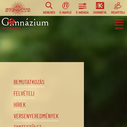
Ugrás a tartalomra
KERESÉS
E-NAPLÓ
E-MENZA
OVIKRÉTA
FELVÉTELI
Gimnázium
ÖTLETDOBOZ
BEMUTATKOZÁS
FELVÉTELI
HÍREK
VERSENYEREDMÉNYEK