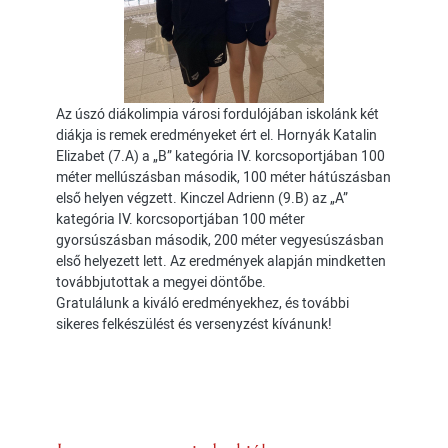
Az úszó diákolimpia városi fordulójában iskolánk két
diákja is remek eredményeket ért el. Hornyák Katalin
Elizabet (7.A) a „B” kategória IV. korcsoportjában 100
méter mellúszásban második, 100 méter hátúszásban
első helyen végzett. Kinczel Adrienn (9.B) az „A”
kategória IV. korcsoportjában 100 méter
gyorsúszásban második, 200 méter vegyesúszásban
első helyezett lett. Az eredmények alapján mindketten
továbbjutottak a megyei döntőbe.
Gratulálunk a kiváló eredményekhez, és további
sikeres felkészülést és versenyzést kívánunk!