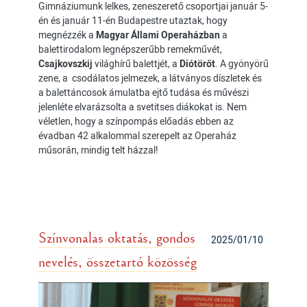
Gimnáziumunk lelkes, zeneszerető csoportjai január 5-
én és január 11-én Budapestre utaztak, hogy
megnézzék a
Magyar Állami Operaházban
a
balettirodalom legnépszerűbb remekművét,
Csajkovszkij
világhírű balettjét, a
Diótörőt
. A gyönyörű
zene, a csodálatos jelmezek, a látványos díszletek és
a balettáncosok ámulatba ejtő tudása és művészi
jelenléte elvarázsolta a svetitses diákokat is. Nem
véletlen, hogy a színpompás előadás ebben az
évadban 42 alkalommal szerepelt az Operaház
műsorán, mindig telt házzal!
Színvonalas oktatás, gondos
2025/01/10
nevelés, összetartó közösség