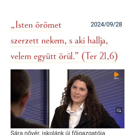
„Isten örömet
2024/09/28
szerzett nekem, s aki hallja,
velem együtt örül.” (Ter 21,6)
Sára nővér, iskolánk új főigazgatója