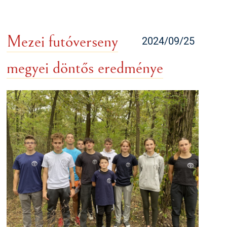
Mezei futóverseny
2024/09/25
megyei döntős eredménye