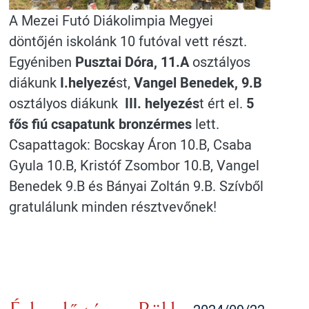
A Mezei Futó Diákolimpia Megyei
döntőjén iskolánk 10 futóval vett részt.
Egyéniben
Pusztai Dóra, 11.A
osztályos
diákunk
I.helyezé
st,
Vangel Benedek, 9.B
osztályos diákunk
III. helyezés
t ért el.
5
fős fiú csapatunk
bronzérmes
lett.
Csapattagok: Bocskay Áron 10.B, Csaba
Gyula 10.B, Kristóf Zsombor 10.B, Vangel
Benedek 9.B és Bányai Zoltán 9.B. Szívből
gratulálunk minden résztvevőnek!