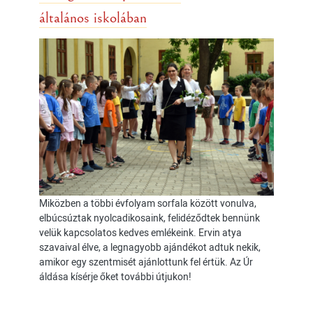
általános iskolában
Miközben a többi évfolyam sorfala között vonulva,
elbúcsúztak nyolcadikosaink, felidéződtek bennünk
velük kapcsolatos kedves emlékeink. Ervin atya
szavaival élve, a legnagyobb ajándékot adtuk nekik,
amikor egy szentmisét ajánlottunk fel értük. Az Úr
áldása kísérje őket további útjukon!