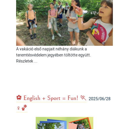
A vakáció első napjait néhány diákunk a
teremtésvédelem jegyében töltötte együtt.
Részletek ...
⚽ English + Sport = Fun! 🏃
2025/06/28
♀️🏀