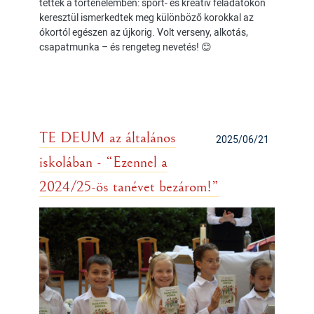
tettek a történelemben: sport- és kreatív feladatokon
keresztül ismerkedtek meg különböző korokkal az
ókortól egészen az újkorig. Volt verseny, alkotás,
csapatmunka – és rengeteg nevetés! 😊
TE DEUM az általános
2025/06/21
iskolában - “Ezennel a
2024/25-ös tanévet bezárom!”