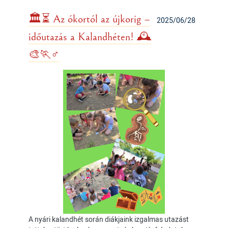
🏛️⏳ Az ókortól az újkorig –
2025/06/28
időutazás a Kalandhéten! 🕰️
🎨🏃♂️
A nyári kalandhét során diákjaink izgalmas utazást