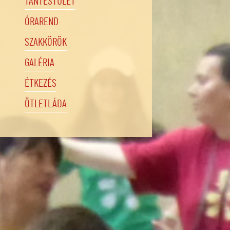
TANTESTÜLET
ÓRAREND
SZAKKÖRÖK
GALÉRIA
ÉTKEZÉS
ÖTLETLÁDA