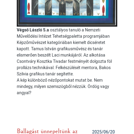
Végső László 5.a
osztályos tanuló a Nemzeti
Művelődési Intézet Tehetségpaletta programjában
Képzőművészet kategóriában kiemelt dicséretet
kapott. Tamus István grafikusművész és tanár
elismerően beszélt Laci munkájáról. Az alkotása
Csontváry Kosztka Tivadar festményét dolgozta föl
prollázs technikával. Felkészülését mentora, Bakos
Szilvia grafikus tanár segítette.
A kép különböző nézőpontokat mutat be. Nem
mindegy, milyen szemszögből nézzük. Ördög vagy
angyal?
Ballagást ünnepeltünk az
2025/06/20