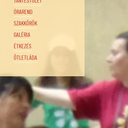
TANTESTÜLET
ÓRAREND
SZAKKÖRÖK
GALÉRIA
ÉTKEZÉS
ÖTLETLÁDA