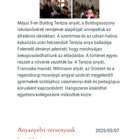
Május 9-én Boldog Terézia anyát, a Boldogasszony
Iskolanővérek rendjének alapítóját ünnepeltük az
általános iskolában. A szentmise és az udvari habos
kakaózás után felcsendült Terézia anya balladája.
Felemelő élményt jelentett, hogy mindnyájan
bekapcsolódhattunk az előadásba. A történet egyes
részeit a nővérek vezették be. A Terézia anyát,
Franciska mamát, Wittmann atyát, az Úristent és a
regensburgi mosolygó angyal szobrát megjelenítő
gyermekek szólójához valamennyi diák és pedagógus
kórusként kapcsolódott. Hangszeres kísérettel
egyetemi kollégistáink működtek közre.
Anyanyelvi versenyünk
2025/05/07