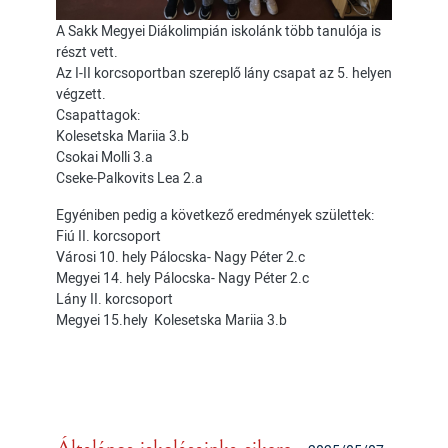
A Sakk Megyei Diákolimpián iskolánk több tanulója is
részt vett.
Az I-II korcsoportban szereplő lány csapat az 5. helyen
végzett.
Csapattagok:
Kolesetska Mariia 3.b
Csokai Molli 3.a
Cseke-Palkovits Lea 2.a
Egyéniben pedig a következő eredmények születtek:
Fiú II. korcsoport
Városi 10. hely Pálocska- Nagy Péter 2.c
Megyei 14. hely Pálocska- Nagy Péter 2.c
Lány II. korcsoport
Megyei 15.hely Kolesetska Mariia 3.b