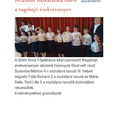
Általános iskolásainka sikere
2025/05/07
a nagyböjti énekversenyen
A Szent Anna Főplébánia által szervezett Nagyböjti
énekversenyen iskolánk tizennyolc fővel vett részt.
Szalontai Márton 4.c osztályos tanuló III. helyen
végzett, Földi Richárd 2.a osztályos tanuló és Márki
Rella, Törő Lilla 5.a osztályos tanulók különdíjban
részesültek.
Eredményeikhez gratulálunk!