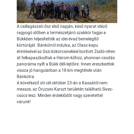
A csillagászati ősz első napján, késő nyarat idéző
ragyogó időben a természetjáró szakkör tagjai a
Bükkben teljesítették az idei évad bemelegítő
körtúráját. Bánkútról indulva, az Olasz-kapu
érintésével az őszi kökörcsinekkel borított Zsidó-réten
át felkapaszkodtak a Három-kőhöz, ahonnan csodás
panoráma nyílt a Bükk déli lejtőire. Innen ereszkedtek
vissza jó hangulatban a 18 km megtétele után
Bánkútra.
A következő úti cél október 23-án a Kassától nem
messze, az Óruzsini Karszt területén található Sivec-
csúcs lesz. Minden érdeklődőt nagy szeretettel
várunk!