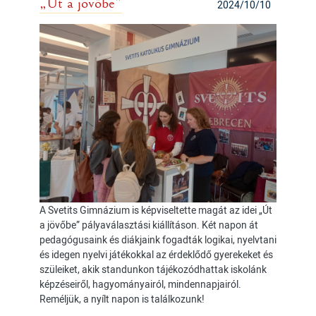
„Út a jövőbe”
2024/10/10
A Svetits Gimnázium is képviseltette magát az idei „Út
a jövőbe” pályaválasztási kiállításon. Két napon át
pedagógusaink és diákjaink fogadták logikai, nyelvtani
és idegen nyelvi játékokkal az érdeklődő gyerekeket és
szüleiket, akik standunkon tájékozódhattak iskolánk
képzéseiről, hagyományairól, mindennapjairól.
Reméljük, a nyílt napon is találkozunk!