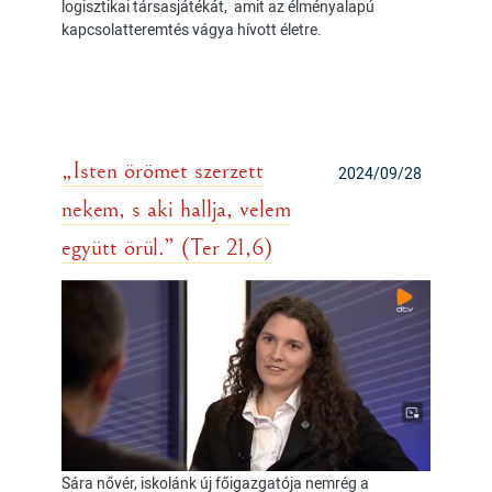
logisztikai társasjátékát, amit az élményalapú
kapcsolatteremtés vágya hívott életre.
„Isten örömet szerzett
2024/09/28
nekem, s aki hallja, velem
együtt örül.” (Ter 21,6)
Sára nővér, iskolánk új főigazgatója nemrég a