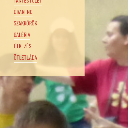
TANTESTÜLET
ÓRAREND
SZAKKÖRÖK
GALÉRIA
ÉTKEZÉS
ÖTLETLÁDA