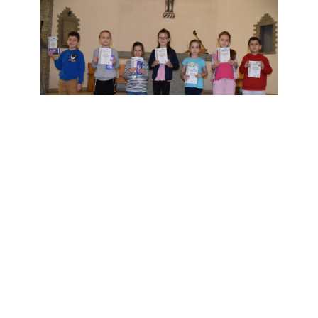
Az alsó tagozat 1-6- osztályos tanulói megmérettették
magukat a házi anyanyelvi versenyen. Az
eredményhirdetésen képei >>
Tánc és karate eredmények,
2024/04/13
Iaido diploma