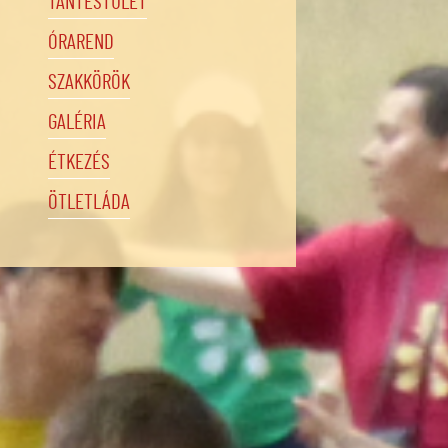
TANTESTÜLET
ÓRAREND
SZAKKÖRÖK
GALÉRIA
ÉTKEZÉS
ÖTLETLÁDA