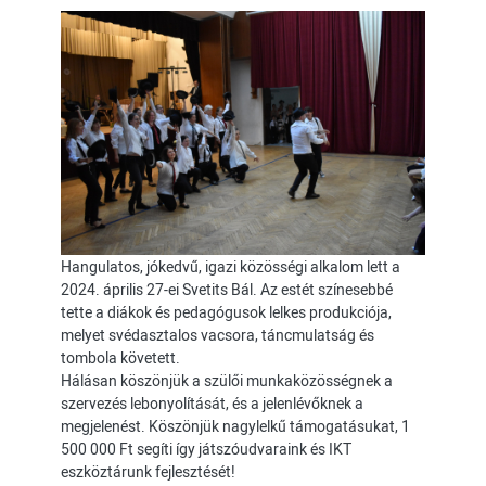
Hangulatos, jókedvű, igazi közösségi alkalom lett a
2024. április 27-ei Svetits Bál. Az estét színesebbé
tette a diákok és pedagógusok lelkes produkciója,
melyet svédasztalos vacsora, táncmulatság és
tombola követett.
Hálásan köszönjük a szülői munkaközösségnek a
szervezés lebonyolítását, és a jelenlévőknek a
megjelenést. Köszönjük nagylelkű támogatásukat, 1
500 000 Ft segíti így játszóudvaraink és IKT
eszköztárunk fejlesztését!