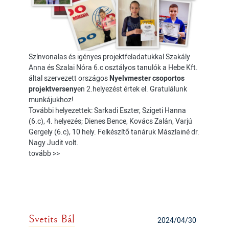
Színvonalas és igényes projektfeladatukkal Szakály
Anna és Szalai Nóra 6.c osztályos tanulók a Hebe Kft.
által szervezett országos
Nyelvmester csoportos
projektverseny
en 2.helyezést értek el. Gratulálunk
munkájukhoz!
További helyezettek: Sarkadi Eszter, Szigeti Hanna
(6.c), 4. helyezés; Dienes Bence, Kovács Zalán, Varjú
Gergely (6.c), 10 hely. Felkészítő tanáruk Mászlainé dr.
Nagy Judit volt.
tovább >>
Svetits Bál
2024/04/30