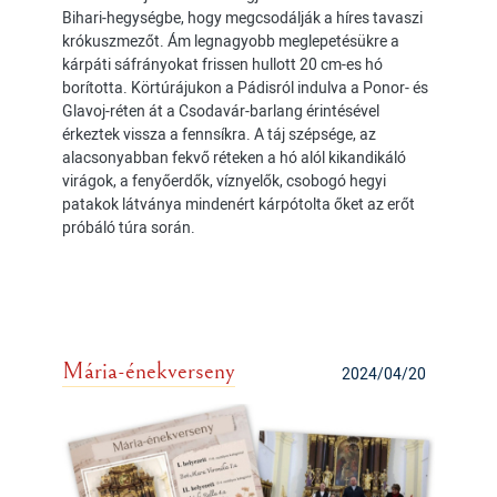
Bihari-hegységbe, hogy megcsodálják a híres tavaszi
krókuszmezőt. Ám legnagyobb meglepetésükre a
kárpáti sáfrányokat frissen hullott 20 cm-es hó
borította. Körtúrájukon a Pádisról indulva a Ponor- és
Glavoj-réten át a Csodavár-barlang érintésével
érkeztek vissza a fennsíkra. A táj szépsége, az
alacsonyabban fekvő réteken a hó alól kikandikáló
virágok, a fenyőerdők, víznyelők, csobogó hegyi
patakok látványa mindenért kárpótolta őket az erőt
próbáló túra során.
Mária-énekverseny
2024/04/20