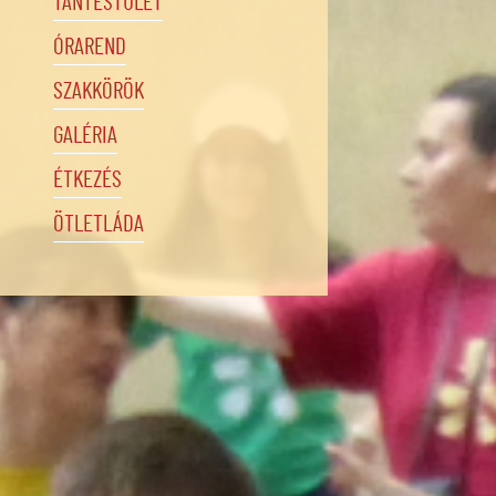
TANTESTÜLET
ÓRAREND
SZAKKÖRÖK
GALÉRIA
ÉTKEZÉS
ÖTLETLÁDA