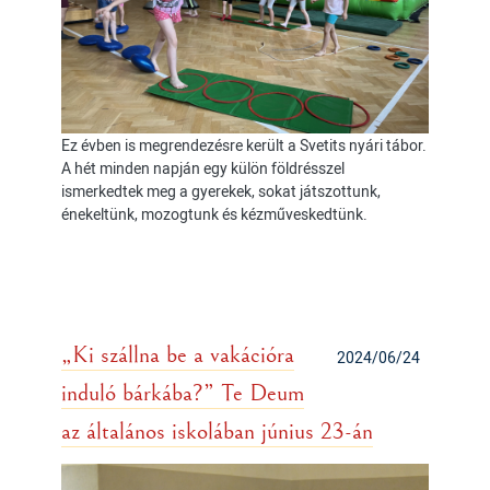
Ez évben is megrendezésre került a Svetits nyári tábor.
A hét minden napján egy külön földrésszel
ismerkedtek meg a gyerekek, sokat játszottunk,
énekeltünk, mozogtunk és kézműveskedtünk.
„Ki szállna be a vakációra
2024/06/24
induló bárkába?” Te Deum
az általános iskolában június 23-án