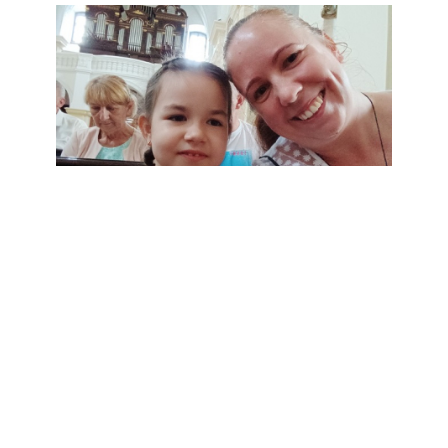
Óvodás korosztályban I. helyezést ért el Milka Mira
(Halacska csoport)
Általános iskolás korosztályban Makai Dóra (1.a) és
III.helyezett lett. A idei rajzverseny eredményhirdetését
június 11-én Debrecenben, a Szent Anna-
székesegyházban tartották. A díjakat Palánki Ferenc
megyéspüspök adta át. tovább >>