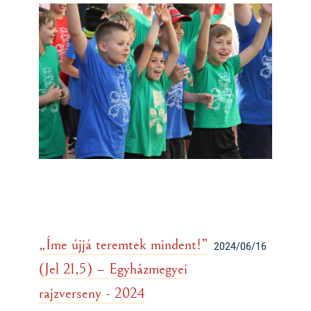
„Íme újjá teremtek mindent!”
2024/06/16
(Jel 21,5) – Egyházmegyei
rajzverseny - 2024