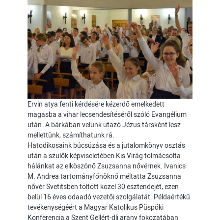
Ervin atya fenti kérdésére kézerdő emelkedett
magasba a vihar lecsendesítéséről szóló Evangélium
után. A bárkában velünk utazó Jézus társként lesz
mellettünk, számíthatunk rá.
Hatodikosaink búcsúzása és a jutalomkönyv osztás
után a szülők képviseletében Kis Virág tolmácsolta
hálánkat az elköszönő Zsuzsanna nővérnek. Ivanics
M. Andrea tartományfőnöknő méltatta Zsuzsanna
nővér Svetitsben töltött közel 30 esztendejét, ezen
belül 16 éves odaadó vezetői szolgálatát. Példaértékű
tevékenységéért a Magyar Katolikus Püspöki
Konferencia a Szent Gellért-díj arany fokozatában