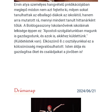
Ervin atya személyes hangvételű prédikációjában
meglepő módon nem azt fejtette ki, milyen sokat
tanulhattak az elballagó diákok az iskolától, hanem
arra mutatott rá, mennyi mindent tanult hittanárként
tőlük. A Boldogasszony Iskolanővérek iskoláinak
lelkisége éppen ez: "Apostoli szolgálatunkban magunk
is gazdagodunk, és azok is, akikhez küldettünk."
(Küldetéstek van). Elköszönő 8.c osztályunkkal ez a
kölcsönösség megvalósulhatott. Isten áldja és
gazdagítsa őket és családjaikat a jövőben is!
Drámanap
2024/06/21