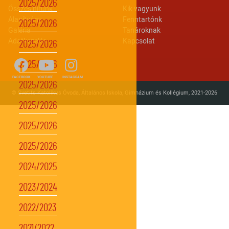
2025/2026
Lábléc 2
Footer menu
Összes hírünk
Kik vagyunk
Alapítvány
Fenntartónk
2025/2026
Galéria
Tanároknak
Adatkezelés
Kapcsolat
2025/2026
2025/2026
FACEBOOK
YOUTUBE
INSTAGRAM
2025/2026
© Svetits Katolikus Óvoda, Általános Iskola, Gimnázium és Kollégium, 2021-2026
2025/2026
2025/2026
2025/2026
2024/2025
2023/2024
2022/2023
2021/2022