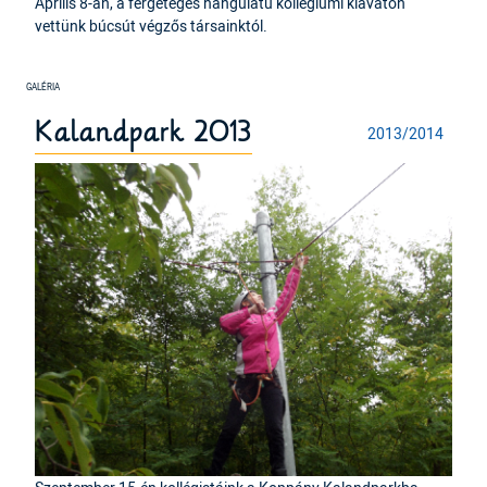
Április 8-án, a fergeteges hangulatú kollégiumi kiavatón
vettünk búcsút végzős társainktól.
Kalandpark 2013
2013/2014