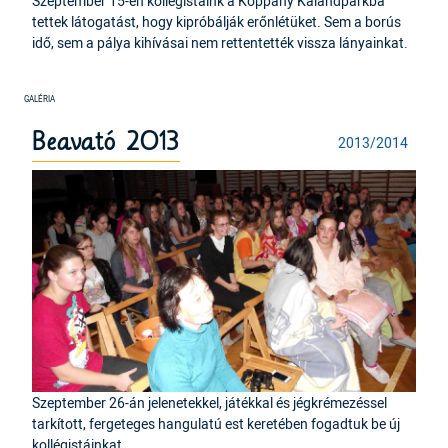
Szeptember 15-én kollégistáink a Koppány Kalandparkba
tettek látogatást, hogy kipróbálják erőnlétüket. Sem a borús
idő, sem a pálya kihívásai nem rettentették vissza lányainkat.
Beavató 2013
2013/2014
Szeptember 26-án jelenetekkel, játékkal és jégkrémezéssel
tarkított, fergeteges hangulatú est keretében fogadtuk be új
kollégistáinkat.