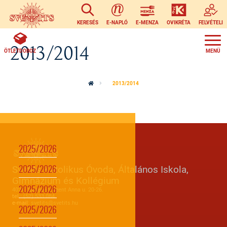
Ugrás a tartalomra
KERESÉS
E-NAPLÓ
E-MENZA
OVIKRÉTA
FELVÉTELI
2013/2014
ÖTLETDOBOZ
2013/2014
2025/2026
Svetits Katolikus Óvoda, Általános Iskola,
2025/2026
Gimnázium és Kollégium
2025/2026
4024 Debrecen, Szent Anna u. 20-26.
tel.:
(52) 533 084
e-mail:
svetits@svetits.hu
2025/2026