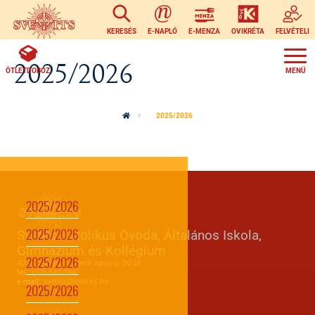
Ugrás a tartalomra
KERESÉS
E-NAPLÓ
E-MENZA
OVIKRÉTA
FELVÉTELI
2025/2026
ÖTLETDOBOZ
2025/2026
2025/2026
Svetits Katolikus Óvoda, Általános Iskola,
2025/2026
Gimnázium és Kollégium
2025/2026
4024 Debrecen, Szent Anna u. 20-26.
tel.:
(52) 533 084
e-mail:
svetits@svetits.hu
2025/2026