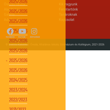
2025/2026
Lábléc 2
Footer menu
Összes hírünk
Kik vagyunk
Alapítvány
Fenntartónk
2025/2026
Galéria
Tanároknak
Adatkezelés
Kapcsolat
2025/2026
2025/2026
FACEBOOK
YOUTUBE
INSTAGRAM
2025/2026
© Svetits Katolikus Óvoda, Általános Iskola, Gimnázium és Kollégium, 2021-2026
2025/2026
2025/2026
2025/2026
2024/2025
2023/2024
2022/2023
2021/2022