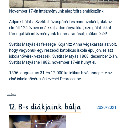
November 17-én intézményünk alapítóira emlékezünk.
Adjunk hálát a Svetits házaspárért és mindazokért, akik az
elmúlt 124 évben imáikkal, adományaikkal, szolgálatukkal
támogatták intézményünk fennmaradását, működését!
Svetits Mátyás és felesége, Kojanitz Anna végakarata az volt,
hogy vagyonuk egy részéből katolikus iskola épüljön, és azt
iskolanővérek vezessék. Svetits Mátyás 1868. december 2-án,
Svetits Mátyásné 1882. november 17-én hunyt el.
1896. augusztus 31-én 12.000 katolikus hívő ünnepelte az
első iskolanővérek érkezését Debrecenbe.
12. B-s diákjaink bálja
2020/2021