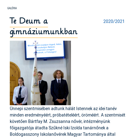
Te Deum a
2020/2021
gimnáziumunkban
Ünnepi szentmisében adtunk hálát Istennek az idei tanév
minden eredményéért, próbatételéért, öröméért. A szentmisét
követően Bártfay M. Zsuzsanna nővér, intézményünk
főigazgatója átadta Szűkné Iski Izolda tanárnőnek a
Boldogasszony Iskolanővérek Magyar Tartománya által