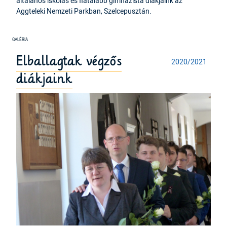
általános iskolás és fiatalabb gimnazista diákjaink az
Aggteleki Nemzeti Parkban, Szelcepusztán.
Elballagtak végzős
2020/2021
diákjaink