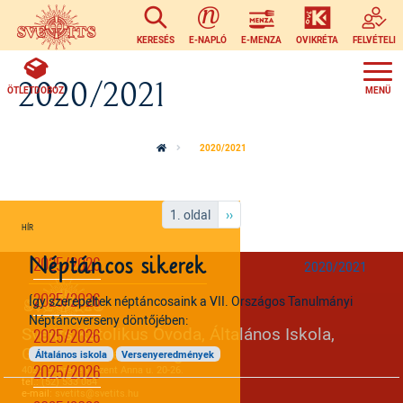
Ugrás a tartalomra
KERESÉS
E-NAPLÓ
E-MENZA
OVIKRÉTA
FELVÉTELI
2020/2021
ÖTLETDOBOZ
2020/2021
Oldalszámozás
Következő oldal
1. oldal
››
Néptáncos sikerek
2025/2026
2020/2021
2025/2026
Így szerepeltek néptáncosaink a VII. Országos Tanulmányi
Néptáncverseny döntőjében:
Svetits Katolikus Óvoda, Általános Iskola,
2025/2026
Gimnázium és Kollégium
Általános iskola
Versenyeredmények
4024 Debrecen, Szent Anna u. 20-26.
2025/2026
tel.:
(52) 533 084
e-mail:
svetits@svetits.hu