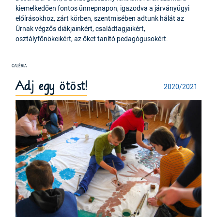
kiemelkedően fontos ünnepnapon, igazodva a járványügyi
előírásokhoz, zárt körben, szentmisében adtunk hálát az
Úrnak végzős diákjainkért, családtagjaikért,
osztályfőnökeikért, az őket tanító pedagógusokért.
Adj egy ötöst!
2020/2021