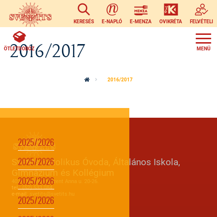
Ugrás a tartalomra
KERESÉS
E-NAPLÓ
E-MENZA
OVIKRÉTA
FELVÉTELI
2016/2017
ÖTLETDOBOZ
2016/2017
2025/2026
Svetits Katolikus Óvoda, Általános Iskola,
2025/2026
Gimnázium és Kollégium
2025/2026
4024 Debrecen, Szent Anna u. 20-26.
tel.:
(52) 533 084
e-mail:
svetits@svetits.hu
2025/2026