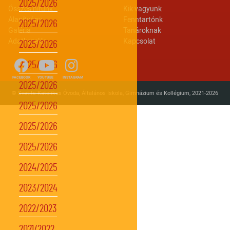
2025/2026
Lábléc 2
Footer menu
Összes hírünk
Kik vagyunk
Alapítvány
Fenntartónk
2025/2026
Galéria
Tanároknak
Adatkezelés
Kapcsolat
2025/2026
2025/2026
FACEBOOK
YOUTUBE
INSTAGRAM
2025/2026
© Svetits Katolikus Óvoda, Általános Iskola, Gimnázium és Kollégium, 2021-2026
2025/2026
2025/2026
2025/2026
2024/2025
2023/2024
2022/2023
2021/2022